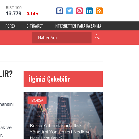
BIST 100
13.779
-0.14
FOREX
E-TICARET
İNTERNETTEN PARA KAZANMA
LIR?
İlginizi Çekebilir
BORSA
mansını
,
Borsa Yatırımlarında Risk
mak ve
Yönetimi Yöntemleri Nedir ve
r.
Nasıl Uygulanır?