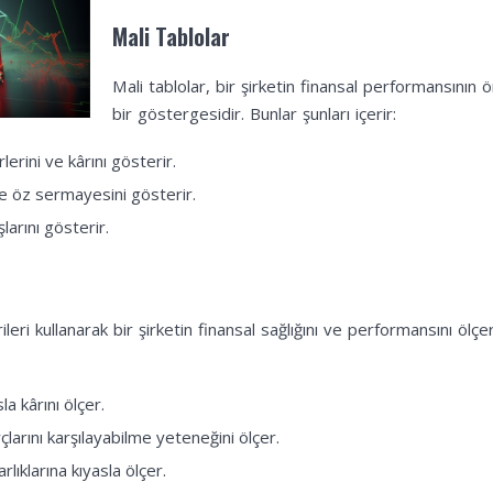
Mali Tablolar
mler ve Yatırım Stratejileri Nedir ve Nasıl Değerlendirilir?
Mali tablolar, bir şirketin finansal performansının 
 Pazar Trendlerinin Analizi Nedir ve Nasıl Yapılır?
bir göstergesidir. Bunlar şunları içerir:
ler ve Finansal Yatırımlar Nedir ve Nasıl Etkilenir?
rlerini ve kârını gösterir.
ı ve öz sermayesini gösterir.
şlarını gösterir.
leri kullanarak bir şirketin finansal sağlığını ve performansını ölçe
la kârını ölçer.
çlarını karşılayabilme yeteneğini ölçer.
rlıklarına kıyasla ölçer.