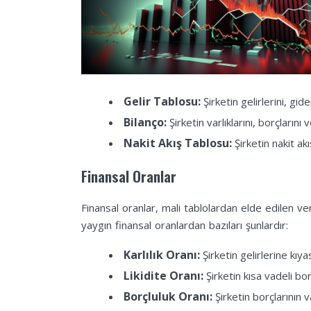
Küresel Ekonomik Eğili
Finansal Performans ve
Küresel Ekonomik Trend
Gelir Tablosu:
Şirketin gelirlerini, gide
Bilanço:
Şirketin varlıklarını, borçların
Nakit Akış Tablosu:
Şirketin nakit akı
Finansal Oranlar
Finansal oranlar, mali tablolardan elde edilen veri
yaygın finansal oranlardan bazıları şunlardır:
Karlılık Oranı:
Şirketin gelirlerine kıyas
Likidite Oranı:
Şirketin kısa vadeli bor
Borçluluk Oranı:
Şirketin borçlarının va