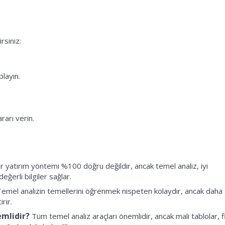
rsiniz:
playın.
rarı verin.
r yatırım yöntemi %100 doğru değildir, ancak temel analiz, iyi
değerli bilgiler sağlar.
emel analizin temellerini öğrenmek nispeten kolaydır, ancak daha 
rir.
emlidir?
Tüm temel analiz araçları önemlidir, ancak mali tablolar, f