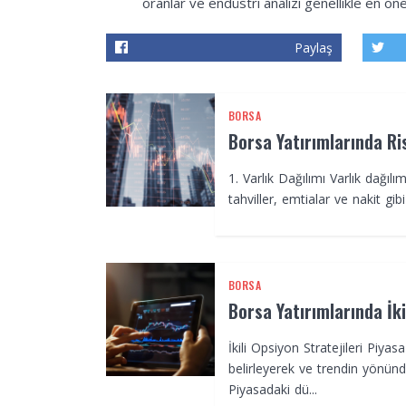
oranlar ve endüstri analizi genellikle en önem
Paylaş
BORSA
Borsa Yatırımlarında Ri
1. Varlık Dağılımı Varlık dağılım
tahviller, emtialar ve nakit gibi v
BORSA
Borsa Yatırımlarında İkil
İkili Opsiyon Stratejileri Piyas
belirleyerek ve trendin yönünd
Piyasadaki dü...