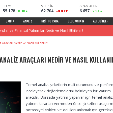
EURO
STERLİN
GRAM ALTIN
55.178
62.704
6.657
0.30
-0.03
2.54
 Pazar Trendlerinin Analizi Nedir ve Nasıl Yapılır?
BANKA
ANALIZ
KRIPTO PARA
BLOCKCHAIN
ALTCOINLER
ler ve Finansal Yatırımlar Nedir ve Nasıl Etkilenir?
 Pazar Trendleri Nedir ve Nasıl Yönetilir?
Araçları Nedir ve Nasıl Kullanılır?
ullanılan Araçlar Nedir ve Nasıl Uygulanır?
ANALIZ ARAÇLARI NEDIR VE NASIL KULLANI
emel Analiz Araçları Nedir ve Nasıl Kullanılır?
rgisi ve Finansal Performans Nedir ve Nasıl Yönetilir?
Temel analiz, şirketlerin mali durumunu ve perfor
iri ve Risk Analizi Nedir ve Nasıl Hesaplanır?
inceleyerek değerlemelerini belirleyen bir yatırım
aracıdır. Borsada yatırım yapanlar için temel analiz
in Risk Yönetimi Yöntemleri Nedir ve Nasıl Yapılır?
yatırım kararları vermeden önce şirketleri araştır
potansiyel riskleri ve ödülleri anlamak için gereklidi
 Stratejiler ve Uygulama Yöntemleri Nedir?