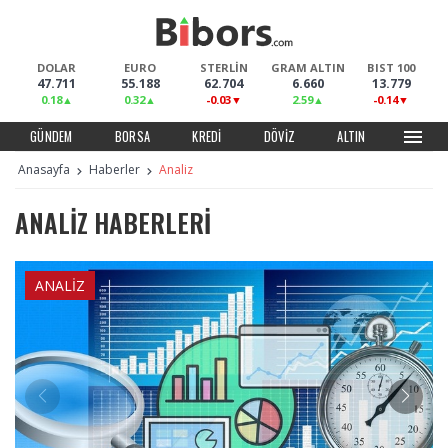
DOLAR
EURO
STERLİN
GRAM ALTIN
BIST 100
47.711
55.188
62.704
6.660
13.779
0.18
0.32
-0.03
2.59
-0.14
menu
GÜNDEM
BORSA
KREDI
DÖVIZ
ALTIN
Anasayfa
Haberler
Analiz
ANALIZ HABERLERI
ANALIZ