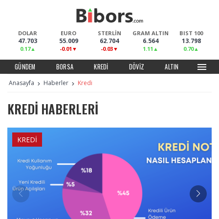
DOLAR
EURO
STERLİN
GRAM ALTIN
BIST 100
47.703
55.009
62.704
6.564
13.798
0.17
-0.01
-0.03
1.11
0.70
menu
GÜNDEM
BORSA
KREDI
DÖVIZ
ALTIN
Anasayfa
Haberler
Kredi
KREDI HABERLERI
KREDI